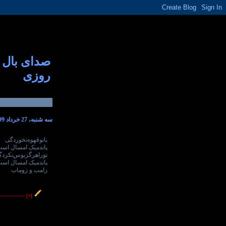
صدای بال
روزی
سه شنبه، 27 خرداد 1399
باتوقهوه‌نخوردگی
پاندمیک امسال اس
توراهرگزبوس‌نکردگ
پاندمیک امسال اس
زامب و زوماب
----------------
[+]