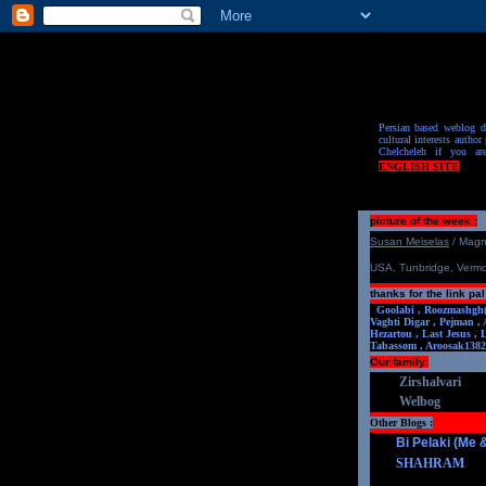
Persian based weblog de
cultural interests author 
Chelcheleh if you ar
ENGLISH SITE
picture of the week :
S
u
san Meiselas
/ Mag
USA. Tunbridge, Verm
thanks for the link pal
Goolabi ,
Roozmashgh
Vaghti Digar ,
Pejman ,
Hezartou ,
Last Jesus ,
Tabassom ,
Aroosa
k1382
Our family:
Zirshalvari
Welbog
Other Blogs :
Bi Pelaki (Me
SHAHRAM