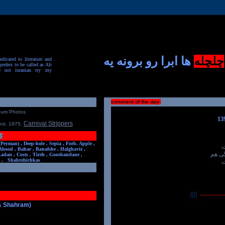
چلچله
ها ابرا رو برونه یه
dicated to literature and
prefers to be called as Ali
e not inranian try my
comment of the day:
num Photos
Carnival Strippers
ont. 1975
,
:
(Peyman) ,
Deep-hole ,
Sepia ,
Forb. Apple ,
ت
Ahood ,
Bahar ,
Banafshe ,
Halghaviz ,
ی هم
Ladan ,
Costs ,
Tireh ,
Goosbandane ,
,
Shahrehichkas
ت
[0]
-----------------
 & Shahram)