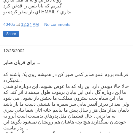
گيريم که بابا تلفن را قدغن کرد
اي يار سفر کرده تو EMAIL نداري ؟
4040e
at
12:24 AM
No comments:
Share
12/25/2002
براي قربان صابر ...
قربانت بروم عمو صابر کمي صبر کن در هميشه روي يک پاشنه که
نميگردد...
حالا حالا دويدن دارد اين راه که ما عوض بشويم. اين دوباره نو شدن
ما اين دوباره گل دادن اين بيابان برهوت طول ميدهد تا اثر کند. که
ما ، اين سياه بخت سترون مملکت ما بختش باز بشود . مي شود
ولي بعد تر ديرتر آنقدر بيايي سر سفره ما بنشيني دست ما باز باشد
دلمان بيدار مثل هزار سال پيش ما بياييم خانه اتان شما بيايي سري
به ما بزني . حال فعليمان مثل پدرهاي بدمست است آبرو به
خودشان نميگذارند هيچ بچه هاشان هم رويشان نميشود بگويند اين
پدر ماست ...