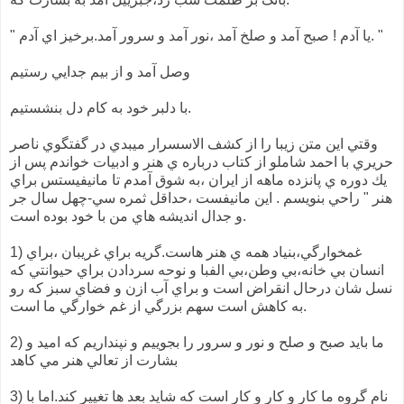
" يا آدم ! صبح آمد و صلخ آمد ،نور آمد و سرور آمد.برخيز اي آدم. "
وصل آمد و از بيم جدايي رستيم
با دلبر خود به كام دل بنشستيم.
وقتي اين متن زيبا را از كشف الاسسرار ميبدي در گفتگوي ناصر
حريري با احمد شاملو از كتاب درباره ي هنر و ادبيات خواندم پس از
يك دوره ي پانزده ماهه از ايران ،به شوق آمدم تا مانيفيستس براي
هنر " راحي بنويسم . اين مانيفست ،حداقل ثمره سي-چهل سال جر
و جدال انديشه هاي من با خود بوده است.
1) غمخوارگي،بنياد همه ي هنر هاست.گريه براي غريبان ،براي
انسان بي خانه،بي وطن،بي الفبا و نوحه سردادن براي حيوانتي كه
نسل شان درحال انقراض است و براي آب ازن و فضاي سبز كه رو
به كاهش است سهم بزرگي از غم خوارگي ما است.
2) ما بايد صبح و صلح و نور و سرور را بجوييم و نپنداريم كه اميد و
بشارت از تعالي هنر مي كاهد
3) نام گروه ما كار و كار و كار است كه شايد بعد ها تغيير كند.اما با