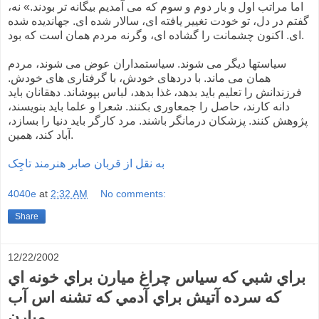
اما مراتب اول و بار دوم و سوم که می آمديم بيگانه تر بودند.» نه،
گفتم در دل، تو خودت تغيير يافته ای، سالار شده ای. جهانديده شده
ای. اکنون چشمانت را گشاده ای، وگرنه مردم همان است که بود.
سياستها ديگر می شوند. سياستمداران عوض می شوند، مردم
همان می ماند. با دردهای خودش، با گرفتاری های خودش.
فرزندانش را تعليم بايد بدهد، غذا بدهد، لباس بپوشاند. دهقانان بايد
دانه کارند، حاصل را جمعاوری بکنند. شعرا و علما بايد بنويسند،
پژوهش کنند. پزشکان درمانگر باشند. مرد کارگر بايد دنيا را بسازد،
آباد کند، همين.
به نقل از قربان صابر هنرمند تاجِک
4040e
at
2:32 AM
No comments:
Share
12/22/2002
براي شبي که سياس چراغ ميارن براي خونه اي
که سرده آتيش براي آدمي که تشنه اس آب
ميارن