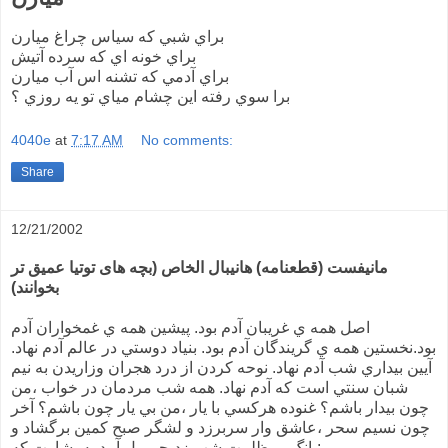
براي شبي که سياس چراغ ميارن
براي خونه اي که سرده آتيش
براي آدمي که تشنه اس آب ميارن
برا سوي رفته اين چشام مياي تو يه روزي ؟
4040e
at
7:17 AM
No comments:
Share
12/21/2002
مانيفست (قطعنامه) هانيبال الخاص (بچه های توتيا عميق تر
بخوانند)
اصل همه ي غريبان آدم بود. پيشين همه ي غمخواران آدم
بود.نخستين همه ي گريندگان آدم بود. بنياد دوستي در عالم آدم نهاد.
آيين بيداري شب آدم نهاد. نوحه كردن از درد هجران وزاريدن به نيم
شبان سنتي است كه آدم نهاد. همه شب مردمان در خواب ،من
چون بيدار باشم؟ غنوده هركسي با يار ،من بي يار چون باشم؟ آخر
چون نسيم سحر ،عاشق وار سربرزد و لشگر صبح كمين برگشاد و
بانگ بر ظلمت شب زد،جبرييل آمد به بشارت كه: