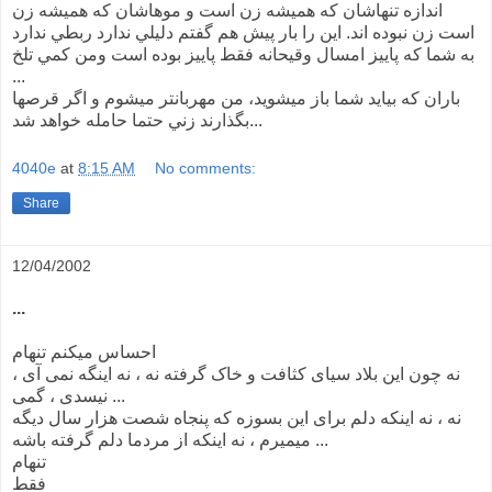
اندازه تنهاشان که هميشه زن است و موهاشان که هميشه زن
است زن نبوده اند. اين را بار پيش هم گفتم دليلي ندارد ربطي ندارد
به شما که پاييز امسال وقيحانه فقط پاييز بوده است ومن کمي تلخ
...
باران که بيايد شما باز ميشويد، من مهربانتر ميشوم و اگر قرصها
بگذارند زني حتما حامله خواهد شد...
4040e
at
8:15 AM
No comments:
Share
12/04/2002
...
احساس میکنم تنهام
نه چون این بلاد سیای کثافت و خاک گرفته نه ، نه اینگه نمی آی ،
نیسدی ، گمی ...
نه ، نه اینکه دلم برای این بسوزه که پنجاه شصت هزار سال دیگه
میمیرم ، نه اینکه از مردما دلم گرفته باشه ...
تنهام
فقط