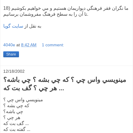
18) ما نگران فقر فرهنگي ديواريمان هستيم و مي خواهيم بكوشيم
تا آن را به سطح فرهنگ مفروشمان برسانيم.
به نقل از
سايت گویا
4040e
at
8:42 AM
1 comment:
Share
12/18/2002
مينويسي واس چي ؟ که چي بشه ؟ چي باشه؟
هر چي ؟ گف بت که ...
مينويسي واس چي ؟
که چي بشه ؟
چي باشه؟
هر چي ؟
گف بت که ...
گفته بت که ...