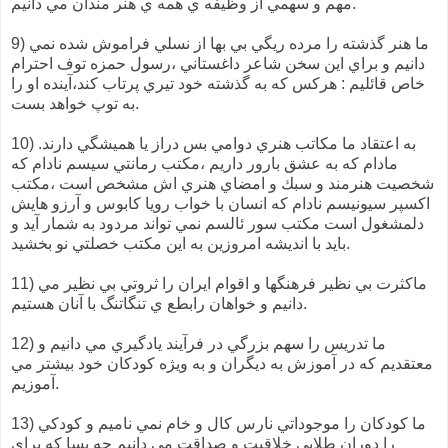
مهم و سهمي از وظيفه ي همه ي هنر مندان مي دانيم.
9) ما هنر گذشته را مرده ريگي بي بها از نسلي فراموش شده نمي
دانيم و براي اين سخن شاعر داغستاني ،رسول حمزه توف احترام
خاص قائليم : هركس كه به گذشته خود تيري پرتاب كند،آينده او را
به توپ خواهد بست.
10) به اعتقاد ما مكاتب هنري دوامي بس دراز يا هميشگي دارند.
مادام كه به عشق بارور داريم ،مكتب رمانتي سيسم نادام كه
شخصيت هنرمند و سبك و امضاي هنري اش مشخص است ،مكتب
اكسپر سيونيسم نادام كه انسان با خواب رويا كابوس و آرزو هايش
دلمشغول است مكتب سور ئالسم نمي تواند مردود به شمار آيد و
بايد با انديشه امروزين به اين مكتب خصلتي نو بخشيد.
11) ماكثرت بي نظير فرهنگها و اقوام ايران را ثروتي بي نظير مي
دانيم و خواهان رابطع ي تنگاتنگ با آنان هستيم.
12) ما تدريس را سهم بزرگي در فرآيند يادگيري مي دانيم و
معتقديم كه در آموزش به ديگران و به ويژه كودكان خود بيشتر مي
آموزيم.
13) ما كودكان را موجوداتي نارس كال و خام نمي ناميم و كودكي
را دوران طلايي خلاقيت و صداقت مي دانيم چه بسا كه براي