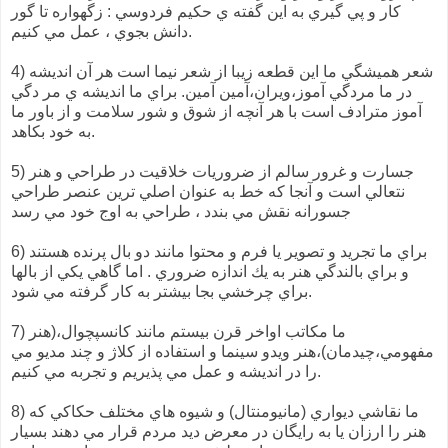
كار و پي گيري به اين گفته ي حكيم فردوسي : زگهواره تا گور
دانش بجوي ، عمل مي كنيم.
4) شعر هميشگي ما اين قطعه زيبا از شعر نيما است هر آن انديشه
در ما مردگي آموز،ويران،آمين آمين. براي ما انديشه ي مر دگي
آموز مترادف است با هر آنچه از شوق و شور سلامت و از باور ما
به خود بكاهد.
5) جسارت و غرور سالم از ضروريات خلاقيت در طراحي و هنر
نتعالي است و آنجا كه خط به عنوان اصلي ترين عنصر طراحي
جسورانه نقش مي بندد ، طراحي به اوج خود مي رسد
6) براي ما تجريد و تصوير يا فرم و محتوا مانند دو بال پرنده هستند
و براي بالندگي هنر به يك اندازه ضروري . اما گاهي يكي از بالها
براي چرخشي بجا بيشتر به كار گرفته مي شود.
7) ما مكاتب اواخر قرن بيستم مانند كانسپچوال،(هنر
مفهومي،چيدمان)،هنر ويدو سينما و استفاده از كلاژ و چند مديو مي
را در انديشه و عمل مي پذيريم و تجربه مي كنيم.
8) ما نقاشي ديواري (مانيومنتال) و شيوه هاي مختلف حكاكي كه
هنر را ارزان يا به رايگان در معرض ديد مردم قرار مي دهند بسيار