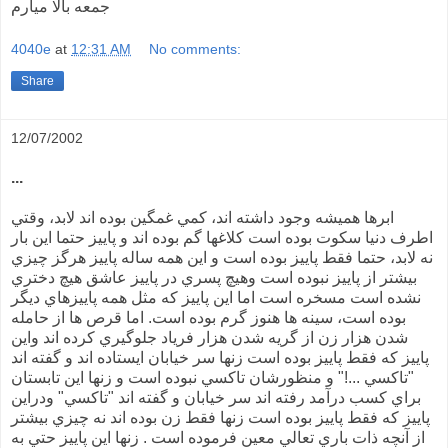
جمعه بالا ميارم
4040e
at
12:31 AM
No comments:
Share
12/07/2002
...
ابرها هميشه وجود داشته اند، کمي غمگين بوده اند لابد، وقتي
اطرف دنيا سکوت بوده است کلاغها گم بوده اند و پاييز حتما اين بار
نه لابد، حتما فقط پاييز بوده است و اين همه ساله پاييز هرگز چيزي
بيشتر از پاييز نبوده است وهيچ پسري در پاييز عاشق هيچ دختري
نشده است مسخره است اما اين پاييز که مثل همه پاييزهاي ديگر
بوده است، سينه ها هنوز گرم بوده است. اما قرص ها از حامله
شدن هزار زن از گريه شدن هزار فرياد جلوگيري کرده اند واين
پاييز که فقط پاييز بوده است زنها سر خيابان ايستاده اند و گفته اند
"تاکسي ...!" و منظورشان تاکسي نبوده است و زنها اين تابستان
براي کسب درآمد رفته اند سر خيابان و گفته اند "تاکسي" ودراين
پاييز که فقط پاييز بوده است زنها فقط زن بوده اند نه چيزي بيشتر
از آنچه ذات باري تعالي معين فرموده است . زنها اين پاييز حتي به