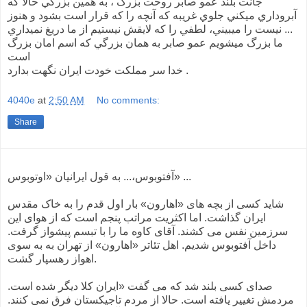
جانت بلند عمو صابر روحت بزرگ ، به همين بزرگي حالا که
آبروداري ميکني جلوي غريبه که آنچه را که قرار است بشود و هنوز
نيست را ميبيني، لطفي را که لايقش نيستيم از ما دريغ نميداري ...
ما بزرگ ميشويم عمو صابر به همان بزرگي که اسم امان بزرگ
است
خدا سر مملکت خودت ايران نگهت بدارد .
4040e
at
2:50 AM
No comments:
Share
آفتوبوس،... به قول ايرانيان «اوتوبوس» ...
شايد کسی از بچه های «اهارون» بار اول قدم را به خاک مقدس
ايران گذاشت. اما اکثريت مراتب پنجم است که از هوای اين
سرزمين نفس می کشند. آقای کاوه ما را با تبسم پيشواز گرفت.
داخل آفتوبوس شديم. اهل تئاتر «اهارون» از تهران به به سوی
اهواز رهسپار گشت.
صدای کسی بلند شد که می گفت «ايران کلا ديگر شده است.
مردمش تغيير يافته است. حالا از مردم تاجيکستان فرق نمی کنند.