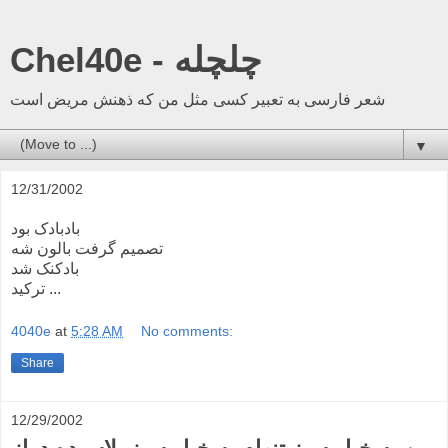
Chel40e - چلچله
شعر فارسی به تعبیر کسی مثل من که ذهنش مریض است
▼
12/31/2002
بادبادک بود
تصمیم گرفت بالون شه
بادکنک شد
ترکید ...
4040e
at
5:28 AM
No comments:
Share
12/29/2002