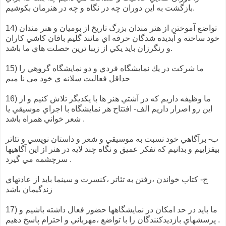
بازگشت به اين دوران چه در نگاه و چه در هنرمان بكوشيم.
14) تواضع آموختن از هنر مندان بزرگ تاريخ از بوميان و هنر مندان
خود ساخته و آبديده شدگان حرفه اي مانند گليم بافان كاشي كاران
و رنگرزان بايد يكي از زيبا ترين خصلت هاي ما باشد.
15) ما شركت در يك نمايشگاه فردي و دو نمايشگاه گروهي را
حداقل فعاليت سلانه ي خود مي نا ميم
16) ما وظيفه داريم كه در آشتي هنر ها با يكديگر تلاش كنيم و از
اين رو اصرار داريم الف- افتتاح هر نمايشگاه با اجراي موسيقي يا
شعر خواني همراه باشد .
ب- برآگاهي خود نسبت به موسيقي و شعر و داستان نويسي و تئاتر
بيفزاييم و بدانيم كه تفكر عميق و نگاه چند لايه در هنر از اين آگاهيها
سرچشمه مي گيرد .
ج- كتاب خواندن ،رفتن به تئاتر ،كنسرت و سينما بايد از عادتهاي
زندگيمان باشد
17) ما بايد در حد امكان در نمايشگاهها حضور فعال داشته باشيم و
پرسشهاي بازديدكنندگان را با تواضع ،مهرباني و احترام پاسخ دهيم .