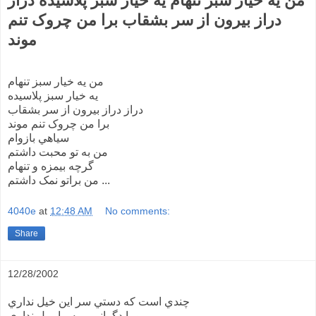
من يه خيار سبز تنهام يه خيار سبز پلاسيده دراز
دراز بيرون از سر بشقاب برا من چروک تنم
موند
من يه خيار سبز تنهام
يه خيار سبز پلاسيده
دراز دراز بيرون از سر بشقاب
برا من چروک تنم موند
سياهي بازوام
من به تو محبت داشتم
گرچه بيمزه و تنهام
من براتو نمک داشتم ...
4040e
at
12:48 AM
No comments:
Share
12/28/2002
چندي است که دستي سر اين خيل نداري
رو با دگراني و به ما ميل نداري