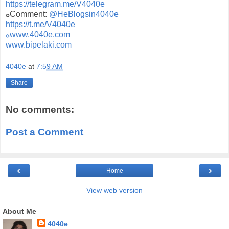
https://telegram.me/V4040e
@HeBlogsin4040e
هComment:
https://t.me/V4040e
هwww.4040e.com
www.bipelaki.com
4040e
at
7:59 AM
Share
No comments:
Post a Comment
‹
›
Home
View web version
About Me
4040e