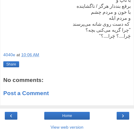
با تاپ و
برقع بنددار هرگز / ناگشاینده
با خون و مردم چشم
و مردم ابله
که دست روی شانه می‌پرسند
"چرا گریه می‌کنی بچه؟
چَرا....؟ چَرا....؟"
4040e
at
10:06 AM
Share
No comments:
Post a Comment
‹
›
Home
View web version