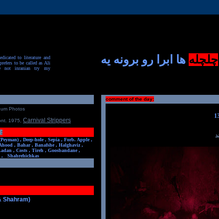
چلچله
ها ابرا رو برونه یه
dicated to literature and
prefers to be called as Ali
e not inranian try my
comment of the day:
num Photos
Carnival Strippers
ont. 1975
,
:
د
(Peyman) ,
Deep-hole ,
Sepia ,
Forb. Apple ,
Ahood ,
Bahar ,
Banafshe ,
Halghaviz ,
Ladan ,
Costs ,
Tireh ,
Goosbandane ,
,
Shahrehichkas
 & Shahram)