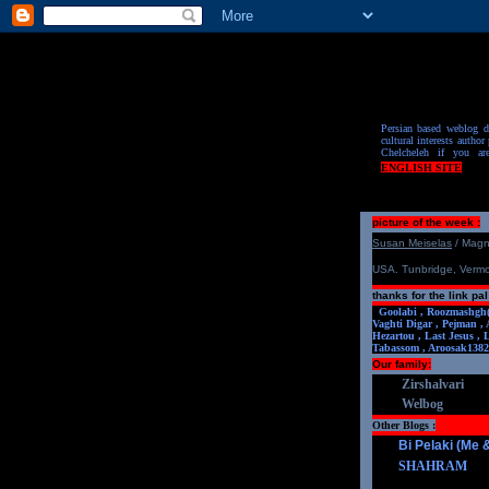
Persian based weblog de
cultural interests author 
Chelcheleh if you ar
ENGLISH SITE
picture of the week :
S
u
san Meiselas
/ Mag
USA. Tunbridge, Verm
thanks for the link pal
Goolabi ,
Roozmashgh
Vaghti Digar ,
Pejman ,
Hezartou ,
Last Jesus ,
Tabassom ,
Aroosa
k1382
Our family:
Zirshalvari
Welbog
Other Blogs :
Bi Pelaki (Me
SHAHRAM