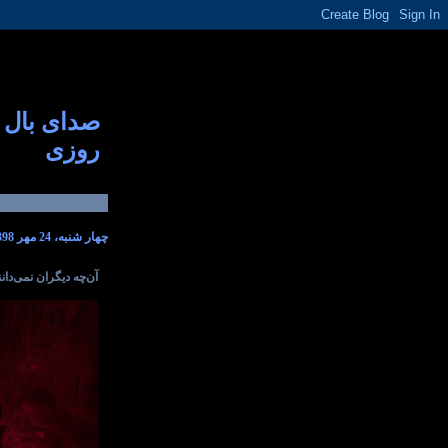
صدای بال
روزی
چهار شنبه، 24 مهر 1398
آن‌چه دیگران نمی‌دانن