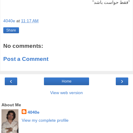
"فقط حواست باشد"
4040e
at
11:17 AM
Share
No comments:
Post a Comment
‹
›
Home
View web version
About Me
4040e
View my complete profile