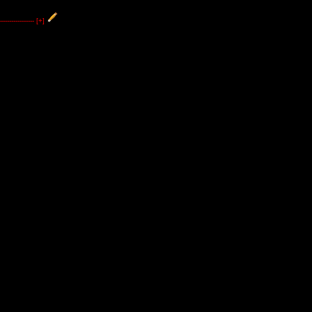
----------------
[+]