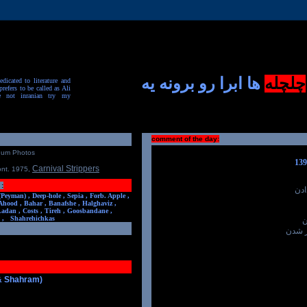
چلچله
ها ابرا رو برونه یه
dicated to literature and
prefers to be called as Ali
e not inranian try my
comment of the day:
num Photos
Carnival Strippers
ont. 1975
,
:
ادن
(Peyman) ,
Deep-hole ,
Sepia ,
Forb. Apple ,
Ahood ,
Bahar ,
Banafshe ,
Halghaviz ,
Ladan ,
Costs ,
Tireh ,
Goosbandane ,
,
Shahrehichkas
ن
ر شدن
 & Shahram)