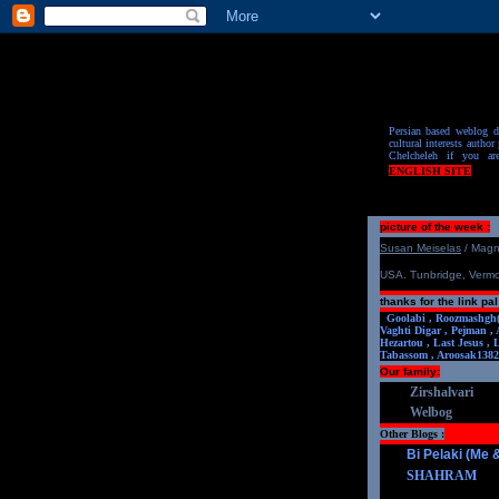
Persian based weblog de
cultural interests author 
Chelcheleh if you ar
ENGLISH SITE
picture of the week :
S
u
san Meiselas
/ Mag
USA. Tunbridge, Verm
thanks for the link pal
Goolabi ,
Roozmashgh
Vaghti Digar ,
Pejman ,
Hezartou ,
Last Jesus ,
Tabassom ,
Aroosa
k1382
Our family:
Zirshalvari
Welbog
Other Blogs :
Bi Pelaki (Me
SHAHRAM