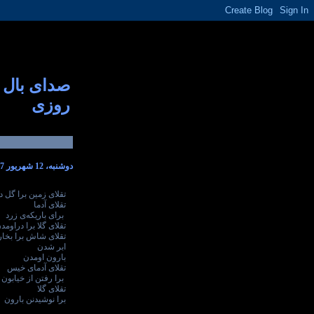
صدای بال
روزی
دوشنبه، 12 شهریور 1397
تقلای زمین برا گل د
تقلای آدما
برای باریکه‌ی زرد
تقلای گلا برا دراومد
تقلای شاش برا بخا
ابر شدن
بارون اومدن
تقلای آدمای خیس
برا رفتن از خیابون
تقلای گلا
برا نوشیدنن بارون