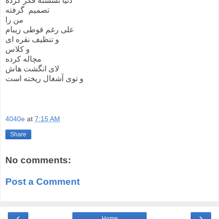
دنیا نشسته فکر کرده
تصمیم گرفته
من را
علی رغم قوطی زیبام
و تنظیف نقره ای
و کلاس
مچاله کرده
لای انگشت هاش
و توی آشغال ریخته است
4040e
at
7:15 AM
Share
No comments:
Post a Comment
‹
›
Home