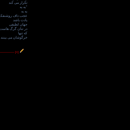
تکرار می کند
"به به
به به
عجب داف روشنفکر"
یادت باشد
جهان لطیفی
در تنان گرگ هاست
که تنها
خرگوشان می بینند
----------------
[+]