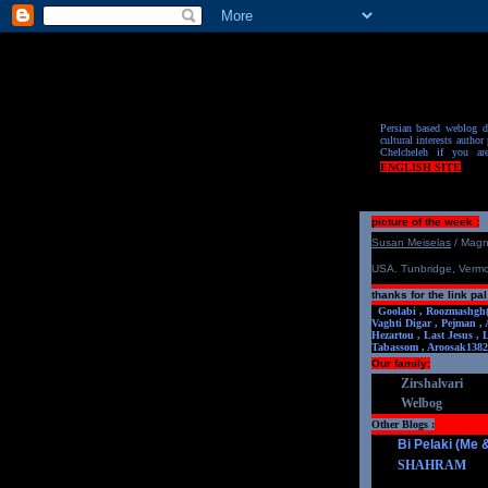
Persian based weblog de
cultural interests author 
Chelcheleh if you ar
ENGLISH SITE
picture of the week :
S
u
san Meiselas
/ Mag
USA. Tunbridge, Verm
thanks for the link pal
Goolabi ,
Roozmashgh
Vaghti Digar ,
Pejman ,
Hezartou ,
Last Jesus ,
Tabassom ,
Aroosa
k1382
Our family:
Zirshalvari
Welbog
Other Blogs :
Bi Pelaki (Me
SHAHRAM