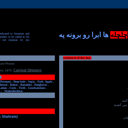
چلچله
ها ابرا رو برونه یه
dicated to literature and
prefers to be called as Ali
e not inranian try my
comment of the day:
num Photos
Carnival Strippers
ont. 1975
,
:
(Peyman) ,
Deep-hole ,
Sepia ,
Forb. Apple ,
Ahood ,
Bahar ,
Banafshe ,
Halghaviz ,
Ladan ,
Costs ,
Tireh ,
Goosbandane ,
,
Shahrehichkas
نند
 می کشند
 & Shahram)
هات