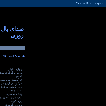
صدای بال
روزی
شنبه، 22 اسفند 1394
جهان لطیفی
در تنان گرگ هاست
که تنها
خرگوشان می بینند
خرگوشان آرزو می ک
و خر گوشها به نیش
یادت بماند
وقتی که سرما
برف می زند به پرز
روی کوهی
و باد در گوشت