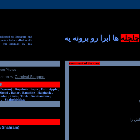
چلچله
ها ابرا رو برونه یه
dicated to literature and
prefers to be called as Ali
e not inranian try my
comment of the day:
num Photos
Carnival Strippers
ont. 1975
,
:
(Peyman) ,
Deep-hole ,
Sepia ,
Forb. Apple ,
Ahood ,
Bahar ,
Banafshe ,
Halghaviz ,
Ladan ,
Costs ,
Tireh ,
Goosbandane ,
,
Shahrehichkas
یلش را
 & Shahram)