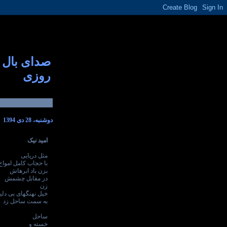
صدای بال
روزی
دوشنبه، 28 دی 1394
امید نیک
مثل دریایی
با حجاب کامل امواج
بزن باد ابرهاش
در مقابل چشمش
زن
خیل نهنگهای بی دل
به سمت ساحل زد
ساحل
خسته و