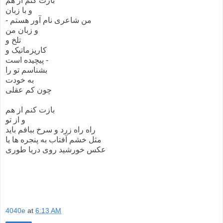
بازت کنم از هم
و با زبان
- من شاعری نام آور هستم
و زبان من
تلخ و
کاریزماتیک و
پیچیده است -
بشناسم تو را
به خودت
چون کم عقلی
بازت کنم از هم
و از تو
راه راه زرد و سرخ ببافم باید
مثل خشم آفتاب به پنجره ها یا
عکس خورشید روی دریا طوری
4040e
at
6:13 AM