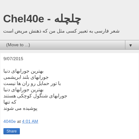
Chel40e - چلچله
شعر فارسی به تعبیر کسی مثل من که ذهنش مریض است
▼
9/07/2015
بهترین جورابهای دنیا
جورابهای بلند ابریشمی
با تور حمایل رو ران ها نیست
بهترین جورابهای دنیا
جورابهای شنگول کوچکی هستند
که تنها
پوشیده می شوند
4040e
at
4:01 AM
Share