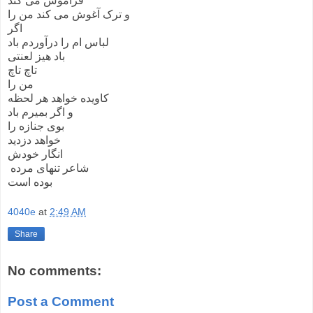
فراموش می کند
و ترک آغوش می کند من را
اگر
لباس ام را درآوردم باد
باد هیز لعنتی
تاچ تاچ
من را
کاویده خواهد هر لحظه
و اگر بمیرم باد
بوی جنازه را
خواهد دزدید
انگار خودش
شاعر تنهای مرده
بوده است
4040e
at
2:49 AM
Share
No comments:
Post a Comment