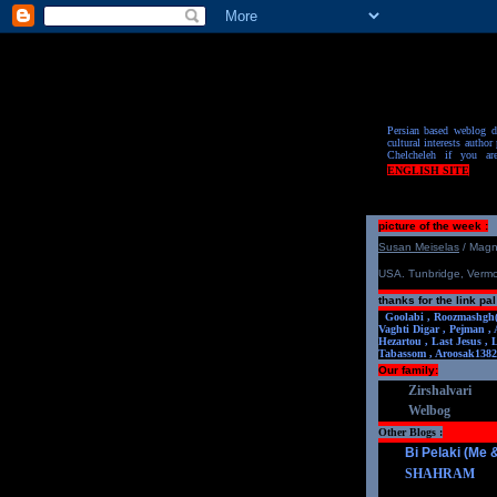
Persian based weblog de
cultural interests author 
Chelcheleh if you ar
ENGLISH SITE
picture of the week :
S
u
san Meiselas
/ Mag
USA. Tunbridge, Verm
thanks for the link pal
Goolabi ,
Roozmashgh
Vaghti Digar ,
Pejman ,
Hezartou ,
Last Jesus ,
Tabassom ,
Aroosa
k1382
Our family:
Zirshalvari
Welbog
Other Blogs :
Bi Pelaki (Me
SHAHRAM