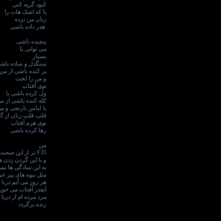
کبود گریه کنی
یا که اشک هات را
زبان من نزده
هدر داده باشی
پیچیده باشی
می توانی یا
بسیار
سنگدل و ساده باش
پر کنده باشی از من
و من را لخت
توی آفتاب
ول کرده باشی یا
کله کنده باشی از م
با لباس نارنجی و من
قلپ قلپ زنان از گ
توی هرم آفتاب
رها کرده باشی
من
F35 تر از این صحبت هام
و با این گردن زدن 
به این سادگی ها نم
مثل بیوه های پیر ع
هر روز می آیم دریا
آنقدر آفتاب می خورم
مرد مرده ام از دریا
زنده برگردد