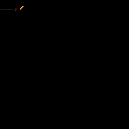
----------------
[+]