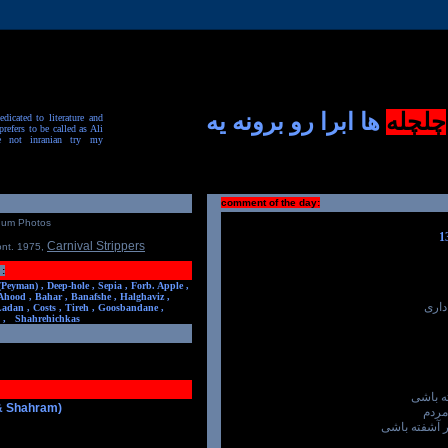
چلچله
ها ابرا رو برونه یه
dicated to literature and
prefers to be called as Ali
e not inranian try my
comment of the day:
num Photos
Carnival Strippers
ont. 1975
,
:
(Peyman) ,
Deep-hole ,
Sepia ,
Forb. Apple ,
Ahood ,
Bahar ,
Banafshe ,
Halghaviz ,
داری
Ladan ,
Costs ,
Tireh ,
Goosbandane ,
,
Shahrehichkas
ه باشی
 & Shahram)
مردم
 آشفته باشی