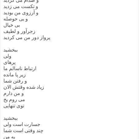
و صدام می کردید
و تکست می زدید
و آرزوی من بودید
و بی حوصله
بی خیال
زجرآور و لطیف
پرواز دور من می کردید
ببخشید
ولی
پرهای
ارتباط ناسالم ما
زیر پا مانده
و رفتن شما
زیاد شده وقتش الان
و من دارم
می روم یخ
توی تنهایی
ببخشید
جسارت است ولی
چند وقتی است شما
به من