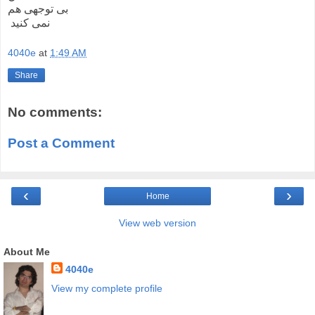
بی توجهی هم
نمی کنید
4040e
at
1:49 AM
Share
No comments:
Post a Comment
‹
›
Home
View web version
About Me
4040e
View my complete profile