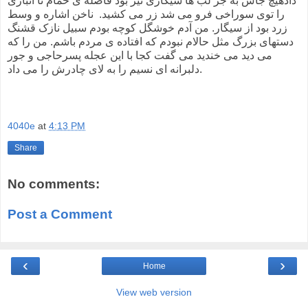
دادهیچ جاش به جز لب ها سیگاری تیر بود فاصله ی حمام تا انباری
را توی سوراخی فرو می شد زر می کشید. ناخن اشاره و وسط
زرد بود از سیگار. من آدم خوشگل کوچه بودم سبیل نازک قشنگ
دستهای بزرگ مثل حالام نبودم که افتاده ی مردم باشم. من را که
می دید می خندید می گفت کجا با این عجله پسرحاجی و جور
دلبرانه ای نسیم را به لای چادرش را می داد.
4040e
at
4:13 PM
Share
No comments:
Post a Comment
‹
›
Home
View web version