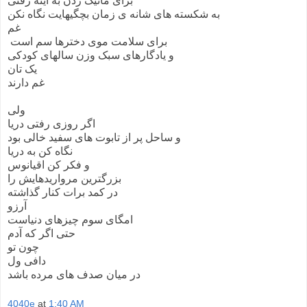
برای ماتیک زدن به آینه رفتی
به شکسته های شانه ی زمان بچگیهایت نگاه نکن
غم
برای سلامت موی دخترها سم است
و یادگارهای سبک وزن سالهای کودکی
یک تان
غم دارند
ولی
اگر روزی رفتی دریا
و ساحل پر از تابوت های سفید خالی بود
نگاه کن به دریا
و فکر کن اقیانوس
بزرگترین مرواریدهایش را
در کمد برات کنار گذاشته
آرزو
امگای سوم چیزهای دنیاست
حتی اگر که آدم
چون تو
دافی ول
در میان صدف های مرده باشد
4040e
at
1:40 AM