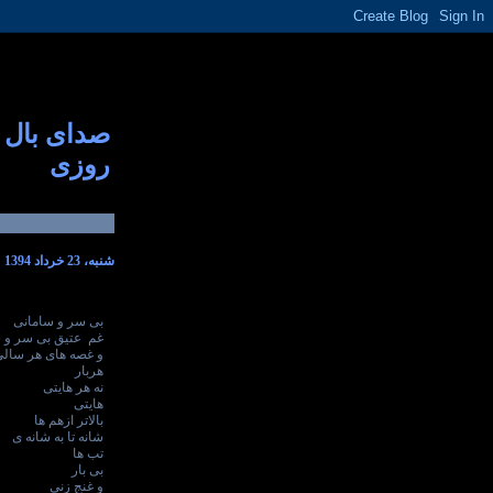
صدای بال
روزی
شنبه، 23 خرداد 1394
بی سر و سامانی
غم عتیق بی سر و 
و غصه های هر سال
هربار
نه هر هایتی
هایتی
بالاتر ازهم ها
شانه تا به شانه ی
تب ها
بی بار
و غنج زنی