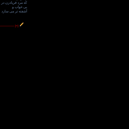
که مرد فریادزن در 
بی خواب و
آشفته تر می سازد
----------------
[+]