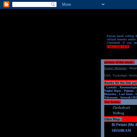
Persian based weblog de
cultural interests author 
Chelcheleh if you ar
ENGLISH SITE
picture of the week :
S
u
san Meiselas
/ Mag
USA. Tunbridge, Verm
thanks for the link pal
Goolabi ,
Roozmashgh
Vaghti Digar ,
Pejman ,
Hezartou ,
Last Jesus ,
Tabassom ,
Aroosa
k1382
Our family:
Zirshalvari
Welbog
Other Blogs :
Bi Pelaki (Me
SHAHRAM