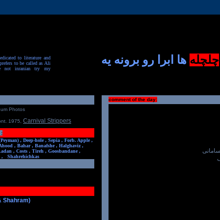
چلچله
ها ابرا رو برونه یه
dicated to literature and
prefers to be called as Ali
e not inranian try my
comment of the day:
num Photos
Carnival Strippers
ont. 1975
,
:
(Peyman) ,
Deep-hole ,
Sepia ,
Forb. Apple ,
Ahood ,
Bahar ,
Banafshe ,
Halghaviz ,
سامانی
Ladan ,
Costs ,
Tireh ,
Goosbandane ,
,
Shahrehichkas
ی
 & Shahram)