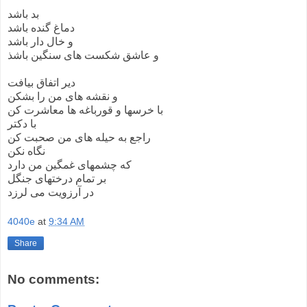
بد باشد
دماغ گنده باشد
و خال دار باشد
و عاشق شکست های سنگین باشذ
دیر اتفاق بیافت
و نقشه های من را بشکن
با خرسها و قورباغه ها معاشرت کن
با دکتر
راجع به حیله های من صحبت کن
نگاه نکن
که چشمهای غمگین من دارد
بر تمام درختهای جنگل
در آرزویت می لرزد
4040e
at
9:34 AM
Share
No comments: