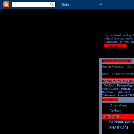
Persian based weblog de
cultural interests author 
Chelcheleh if you ar
ENGLISH SITE
picture of the week :
S
u
san Meiselas
/ Mag
USA. Tunbridge, Verm
thanks for the link pal
Goolabi ,
Roozmashgh
Vaghti Digar ,
Pejman ,
Hezartou ,
Last Jesus ,
Tabassom ,
Aroosa
k1382
Our family:
Zirshalvari
Welbog
Other Blogs :
Bi Pelaki (Me
SHAHRAM