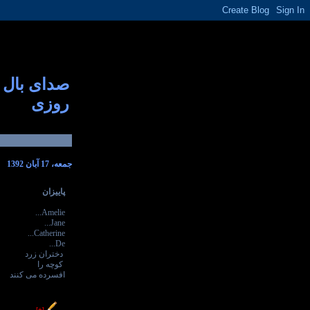
صدای بال
روزی
جمعه، 17 آبان 1392
پاییزان
Amelie...
Jane...
Catherine...
De...
دختران زرد
کوچه را
افسرده می کنند
----------------
[+]