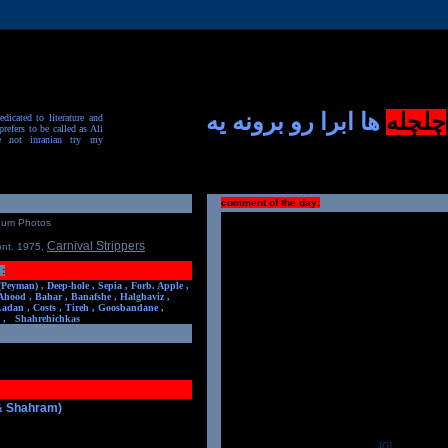
چلچله
ها ابرا رو برونه یه
dicated to literature and
prefers to be called as Ali
e not inranian try my
comment of the day:
num Photos
Carnival Strippers
ont. 1975
,
:
(Peyman) ,
Deep-hole ,
Sepia ,
Forb. Apple ,
Ahood ,
Bahar ,
Banafshe ,
Halghaviz ,
Ladan ,
Costs ,
Tireh ,
Goosbandane ,
,
Shahrehichkas
 & Shahram)
[0]
-----------------