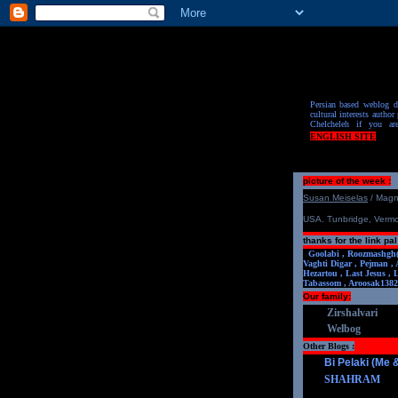
Persian based weblog de
cultural interests author 
Chelcheleh if you ar
ENGLISH SITE
picture of the week :
S
u
san Meiselas
/ Mag
USA. Tunbridge, Verm
thanks for the link pal
Goolabi ,
Roozmashgh
Vaghti Digar ,
Pejman ,
Hezartou ,
Last Jesus ,
Tabassom ,
Aroosa
k1382
Our family:
Zirshalvari
Welbog
Other Blogs :
Bi Pelaki (Me
SHAHRAM