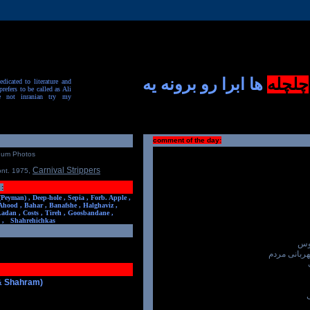
چلچله
ها ابرا رو برونه یه
dicated to literature and
prefers to be called as Ali
e not inranian try my
comment of the day:
num Photos
Carnival Strippers
ont. 1975
,
:
(Peyman) ,
Deep-hole ,
Sepia ,
Forb. Apple ,
Ahood ,
Bahar ,
Banafshe ,
Halghaviz ,
Ladan ,
Costs ,
Tireh ,
Goosbandane ,
,
Shahrehichkas
پوس
ربانی مردم
 & Shahram)