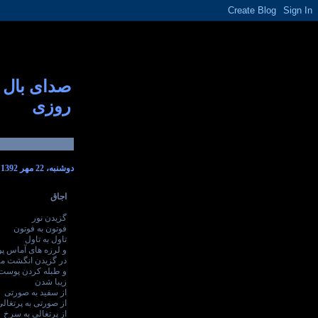
صدای بال
روزی
دوشنبه، 22 مهر 1392
اجاق
گزیدن نور
فوتون به فوتون
تاول به تاول
و لرزه های آماس 
در گزیدن انگشت مه
و طبله کردن پوست
زیبا شدن
از سفید به صورتی
از صورتی به پرتغالی
از پرتغالی به سرخ