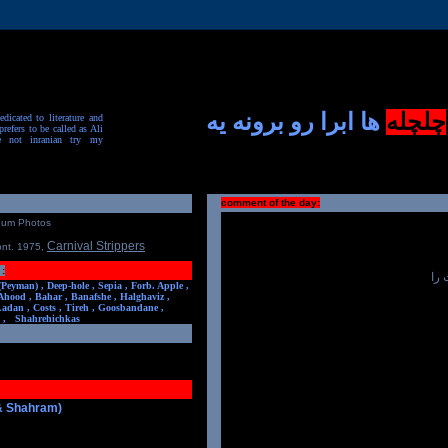
چلچله
ها ابرا رو برونه یه
dicated to literature and
prefers to be called as Ali
e not inranian try my
comment of the day:
num Photos
Carnival Strippers
ont. 1975
,
:
 را
(Peyman) ,
Deep-hole ,
Sepia ,
Forb. Apple ,
Ahood ,
Bahar ,
Banafshe ,
Halghaviz ,
Ladan ,
Costs ,
Tireh ,
Goosbandane ,
,
Shahrehichkas
 & Shahram)