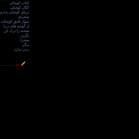
کتاب کوچکی
کگار کوچکی
دریای کوچکی ندارم
صحرام
سوار قایق کوچکت 
از گوشه های دریا
صحنه را ترک کن
بگریز
صحرا
دیگر
دیدن ندارد
----------------
[+]