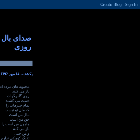
صدای بال
روزی
یکشنبه، 14 مهر 1392
محبوبه های مرده ات
ناز می کنند
روی گلبرگهات
دست می کشند
تمام چیزهات را
که مال تو نیست
مال من است
حق من است
هامون من است را
باز می کنند
و من حتی
تفنگ کوچکی ندارم