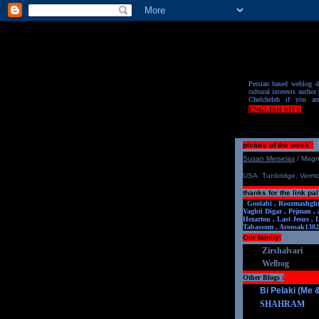
Persian based weblog de
cultural interests author 
Chelcheleh if you ar
ENGLISH SITE
picture of the week :
S
u
san Meiselas
/ Mag
USA. Tunbridge, Verm
thanks for the link pal
Goolabi ,
Roozmashgh
Vaghti Digar ,
Pejman ,
Hezartou ,
Last Jesus ,
Tabassom ,
Aroosa
k1382
Our family:
Zirshalvari
Welbog
Other Blogs :
Bi Pelaki (Me
SHAHRAM