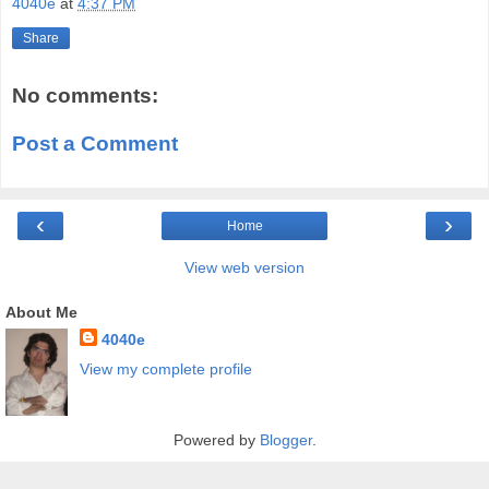
4040e
at
4:37 PM
Share
No comments:
Post a Comment
‹
›
Home
View web version
About Me
4040e
View my complete profile
Powered by
Blogger
.