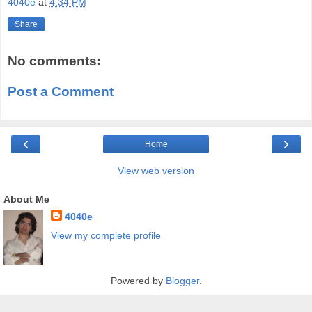
4040e
at
4:34 PM
Share
No comments:
Post a Comment
‹
›
Home
View web version
About Me
4040e
View my complete profile
Powered by
Blogger
.