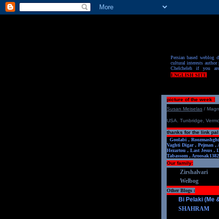
Persian based weblog de
cultural interests author 
Chelcheleh if you ar
ENGLISH SITE
picture of the week :
S
u
san Meiselas
/ Mag
USA. Tunbridge, Verm
thanks for the link pal
Goolabi ,
Roozmashgh
Vaghti Digar ,
Pejman ,
Hezartou ,
Last Jesus ,
Tabassom ,
Aroosa
k1382
Our family:
Zirshalvari
Welbog
Other Blogs :
Bi Pelaki (Me
SHAHRAM