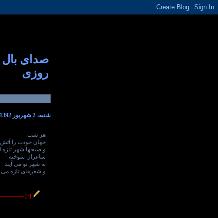
صدای بال
روزی
شنبه، 2 شهریور 1392
هر شب
جهان خودت را آتش 
و صبحها شهر تازه ا
شاعران سوخته
به شهر تو می آیند
و شعرهای تازه می گ
----------------
[+]