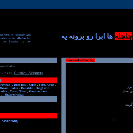
چلچله
ها ابرا رو برونه یه
dicated to literature and
prefers to be called as Ali
e not inranian try my
comment of the day:
num Photos
Carnival Strippers
ont. 1975
,
:
(Peyman) ,
Deep-hole ,
Sepia ,
Forb. Apple ,
بزن
Ahood ,
Bahar ,
Banafshe ,
Halghaviz ,
ی بساز
Ladan ,
Costs ,
Tireh ,
Goosbandane ,
,
Shahrehichkas
ویند
[0]
-----------------
 & Shahram)