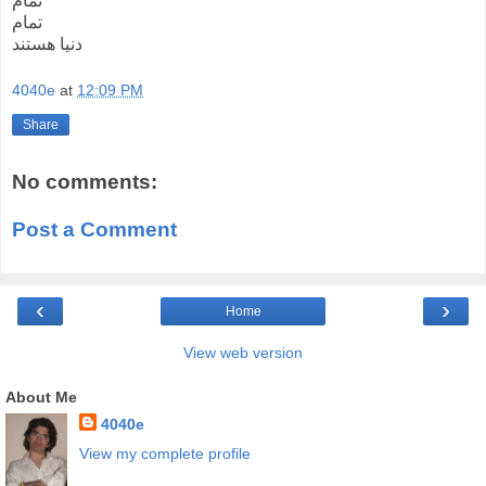
تمام
تمام
دنیا هستند
4040e
at
12:09 PM
Share
No comments:
Post a Comment
‹
›
Home
View web version
About Me
4040e
View my complete profile