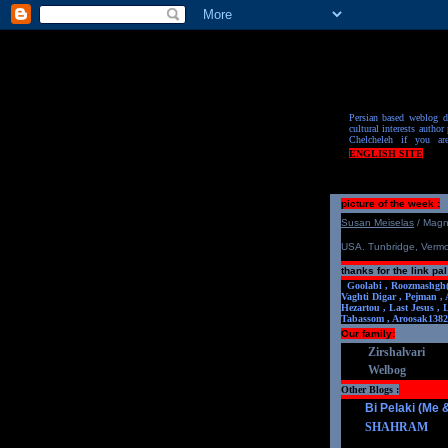
Persian based weblog de
cultural interests author 
Chelcheleh if you ar
ENGLISH SITE
picture of the week :
S
u
san Meiselas
/ Mag
USA. Tunbridge, Verm
thanks for the link pal
Goolabi ,
Roozmashgh
Vaghti Digar ,
Pejman ,
Hezartou ,
Last Jesus ,
Tabassom ,
Aroosa
k1382
Our family:
Zirshalvari
Welbog
Other Blogs :
Bi Pelaki (Me
SHAHRAM