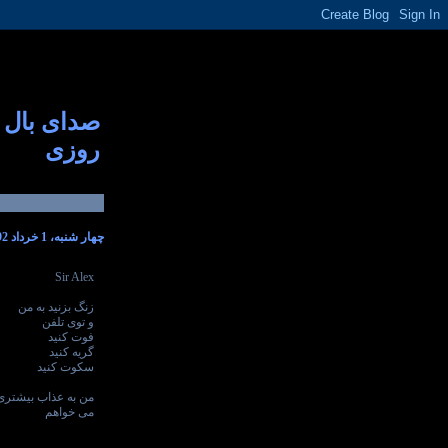
صدای بال
روزی
چهار شنبه، 1 خرداد 1392
Sir Alex
زنگ بزنید به من
و توی تلفن
فوت کنید
گریه کنید
سکوت کنید
من به عذاب بیشتری
می خواهم