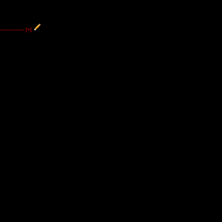
----------------
[+]