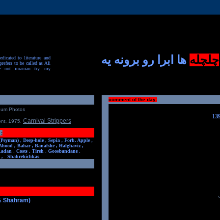
چلچله
ها ابرا رو برونه یه
dicated to literature and
prefers to be called as Ali
e not inranian try my
comment of the day:
num Photos
Carnival Strippers
ont. 1975
,
:
(Peyman) ,
Deep-hole ,
Sepia ,
Forb. Apple ,
Ahood ,
Bahar ,
Banafshe ,
Halghaviz ,
Ladan ,
Costs ,
Tireh ,
Goosbandane ,
,
Shahrehichkas
 & Shahram)