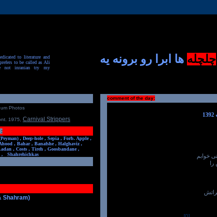
چلچله
ها ابرا رو برونه یه
dicated to literature and
prefers to be called as Ali
e not inranian try my
comment of the day:
num Photos
Carnival Strippers
ont. 1975
,
:
(Peyman) ,
Deep-hole ,
Sepia ,
Forb. Apple ,
Ahood ,
Bahar ,
Banafshe ,
Halghaviz ,
Ladan ,
Costs ,
Tireh ,
Goosbandane ,
,
Shahrehichkas
تی خوابم
را
راتش
 & Shahram)
[0]
-----------------