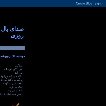
صدای بال
روزی
دوشنبه، 30 اردیبهشت 1392
ساکت
می گذرد از خانه
می آید
نگاه می کند مرا وق
و گم می کند گورش 
آهسته در سکوت
پلک می زند
لبخند می زند
نفس می کشد خاط
----------------
[+]