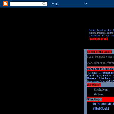
Persian based weblog de
cultural interests author 
Chelcheleh if you ar
ENGLISH SITE
picture of the week :
S
u
san Meiselas
/ Mag
USA. Tunbridge, Verm
thanks for the link pal
Goolabi ,
Roozmashgh
Vaghti Digar ,
Pejman ,
Hezartou ,
Last Jesus ,
Tabassom ,
Aroosa
k1382
Our family:
Zirshalvari
Welbog
Other Blogs :
Bi Pelaki (Me
SHAHRAM