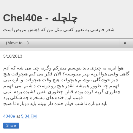
Chel40e - چلچله
شعر فارسی به تعبیر کسی مثل من که ذهنش مریض است
▼
5/10/2013
هوا ابریه یه چیزی باید بنویسم میترکم وگرنه چی می شه که آدم
گاهی وقتی هوا ابریه بهتر مینویسه؟ الان فکر می کنم هیچوقت هیچ
چیز خوشگلی ننوشتم هیچوقت هیچ وقت هیچوقت و تازه نمی
فهمم چه طوور همیشه انقدر هیچ رو دوست داشتم نمی فهمم
چطوری گریه کرده بودم قبلن چطوری نفس کشیده بودم نمی
فهمم این خنده های مسخره چه شکلی بود
باید دوباره تا شب فیلم خنده دار ببینم باید دوباره تا صبح
4040e
at
5:04 PM
Share