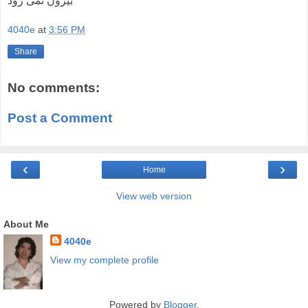
بیرون نمی رود
4040e
at
3:56 PM
Share
No comments:
Post a Comment
‹
›
Home
View web version
About Me
4040e
View my complete profile
Powered by
Blogger
.