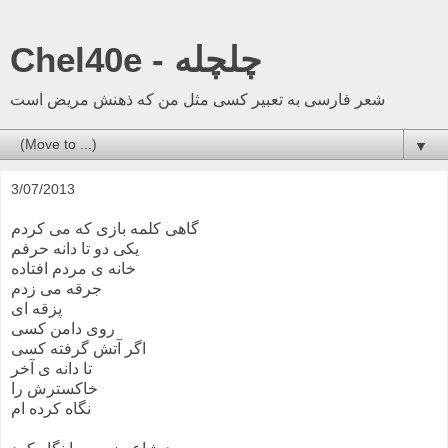
Chel40e - چلچله
شعر فارسی به تعبیر کسی مثل من که ذهنش مریض است
▼
3/07/2013
گاهی کلمه بازی که می کردم
یکی دو تا دانه حرفم
خانه ی مردم افتاده
جرقه می زدم
پزقه ای
روی دامن کسی
اگر آتش گرفته کسی
تا دانه ی آخر
خاکسترش را
نگاه کرده ام