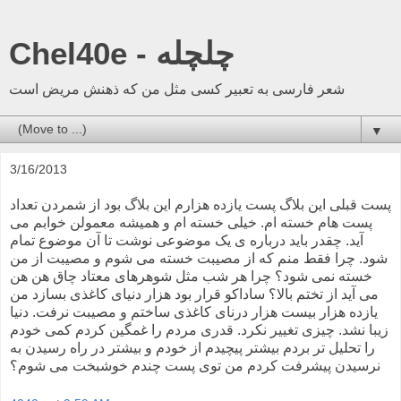
Chel40e - چلچله
شعر فارسی به تعبیر کسی مثل من که ذهنش مریض است
▼
3/16/2013
پست قبلی این بلاگ پست یازده هزارم این بلاگ بود از شمردن تعداد
پست هام خسته ام. خیلی خسته ام و همیشه معمولن خوابم می
آید. چقدر باید درباره ی یک موضوعی نوشت تا آن موضوع تمام
شود. چرا فقط منم که از مصیبت خسته می شوم و مصیبت از من
خسته نمی شود؟ چرا هر شب مثل شوهرهای معتاد چاق هن هن
می آید از تختم بالا؟ ساداکو قرار بود هزار دنیای کاغذی بسازد من
یازده هزار بیست هزار درنای کاغذی ساختم و مصیبت نرفت. دنیا
زیبا نشد. چیزی تغییر نکرد. قدری مردم را غمگین کردم کمی خودم
را تحلیل تر بردم بیشتر پیچیدم از خودم و بیشتر در راه رسیدن به
نرسیدن پیشرفت کردم من توی پست چندم خوشبخت می شوم؟