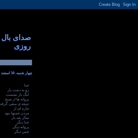
صدای بال
روزی
چهار شنبه، 30 اسفند 1391
خدا
رو به دشت باز
لنگ باز نشست
پروانه ها از صبح
نتیجه ی منفی گرفتن
چاره ای از
مردن چمنها نبود
سال بعد باز
خدا دیگر
پروانه دیگر
چمن دیگر