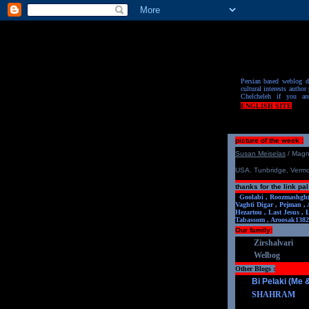
Persian based weblog de
cultural interests author 
Chelcheleh if you ar
ENGLISH SITE
picture of the week :
S
u
san Meiselas
/ Mag
USA. Tunbridge, Verm
thanks for the link pal
Goolabi ,
Roozmashgh
Vaghti Digar ,
Pejman ,
Hezartou ,
Last Jesus ,
Tabassom ,
Aroosa
k1382
Our family:
Zirshalvari
Welbog
Other Blogs :
Bi Pelaki (Me
SHAHRAM