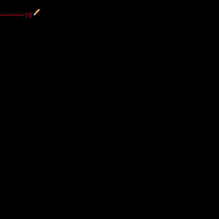
----------------
[+]