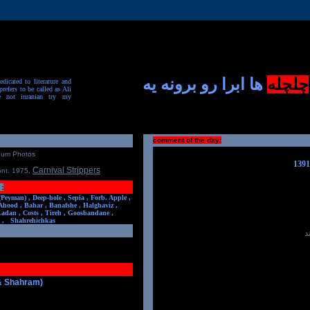
چلچله
ها ابرا رو برونه یه
dicated to literature and
prefers to be called as Ali
e not inranian try my
comment of the day:
num Photos
Carnival Strippers
ont. 1975
,
:
(Peyman) ,
Deep-hole ,
Sepia ,
Forb. Apple ,
Ahood ,
Bahar ,
Banafshe ,
Halghaviz ,
Ladan ,
Costs ,
Tireh ,
Goosbandane ,
,
Shahrehichkas
د
 & Shahram)