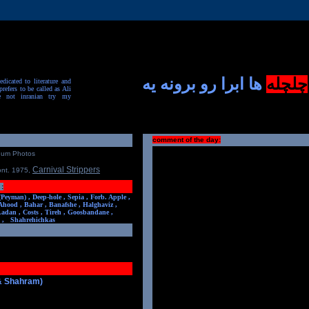
چلچله
ها ابرا رو برونه یه
dicated to literature and
prefers to be called as Ali
e not inranian try my
comment of the day:
num Photos
Carnival Strippers
ont. 1975
,
:
(Peyman) ,
Deep-hole ,
Sepia ,
Forb. Apple ,
Ahood ,
Bahar ,
Banafshe ,
Halghaviz ,
Ladan ,
Costs ,
Tireh ,
Goosbandane ,
,
Shahrehichkas
 & Shahram)