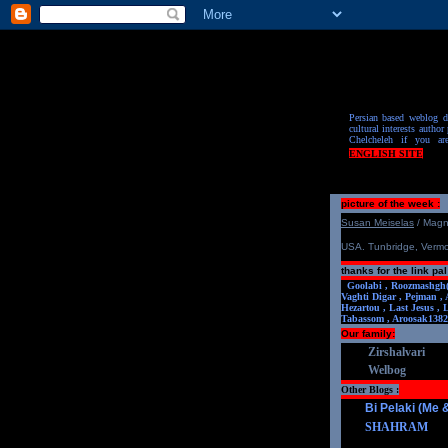
Persian based weblog de
cultural interests author 
Chelcheleh if you ar
ENGLISH SITE
picture of the week :
S
u
san Meiselas
/ Mag
USA. Tunbridge, Verm
thanks for the link pal
Goolabi ,
Roozmashgh
Vaghti Digar ,
Pejman ,
Hezartou ,
Last Jesus ,
Tabassom ,
Aroosa
k1382
Our family:
Zirshalvari
Welbog
Other Blogs :
Bi Pelaki (Me
SHAHRAM