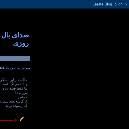
صدای بال
روزی
سه شنبه، 2 خرداد 1391
طلایه دار این لشگر
و خدا هم آگاه است
ما فقط قصد تجاوز د
پروانه ها
حمله را
از گوشه های سمت
آغاز نموده بودند
----------------
[+]