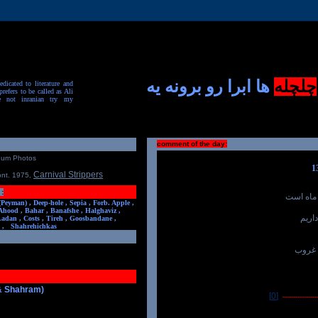
چلچله
ها ابرا رو برونه یه
dicated to literature and
prefers to be called as Ali
e not inranian try my
comment of the day:
num Photos
Carnival Strippers
ont. 1975
,
:
 ماه است
(Peyman) ,
Deep-hole ,
Sepia ,
Forb. Apple ,
Ahood ,
Bahar ,
Banafshe ,
Halghaviz ,
اریم
Ladan ,
Costs ,
Tireh ,
Goosbandane ,
,
Shahrehichkas
 غروب
 & Shahram)
[0]
-----------------