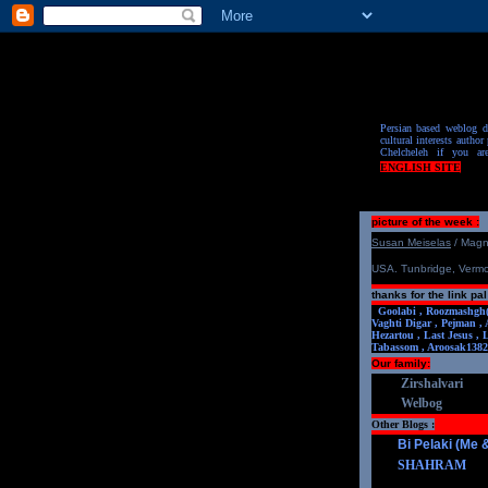
Persian based weblog de
cultural interests author 
Chelcheleh if you ar
ENGLISH SITE
picture of the week :
S
u
san Meiselas
/ Mag
USA. Tunbridge, Verm
thanks for the link pal
Goolabi ,
Roozmashgh
Vaghti Digar ,
Pejman ,
Hezartou ,
Last Jesus ,
Tabassom ,
Aroosa
k1382
Our family:
Zirshalvari
Welbog
Other Blogs :
Bi Pelaki (Me
SHAHRAM