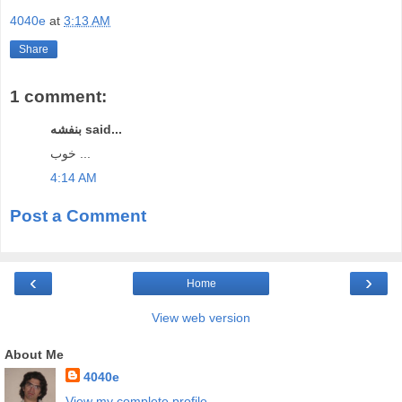
4040e
at
3:13 AM
Share
1 comment:
بنفشه said...
خوب ...
4:14 AM
Post a Comment
‹
›
Home
View web version
About Me
4040e
View my complete profile