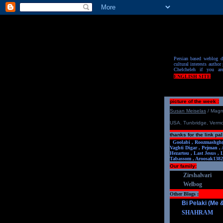
Persian based weblog de
cultural interests author 
Chelcheleh if you ar
ENGLISH SITE
picture of the week :
S
u
san Meiselas
/ Mag
USA. Tunbridge, Verm
thanks for the link pal
Goolabi ,
Roozmashgh
Vaghti Digar ,
Pejman ,
Hezartou ,
Last Jesus ,
Tabassom ,
Aroosa
k1382
Our family:
Zirshalvari
Welbog
Other Blogs :
Bi Pelaki (Me
SHAHRAM