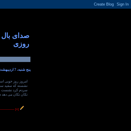
صدای بال
روزی
پنج شنبه، 7 اردیبهشت 1391
امروز روز خوبی اس
نشسته که سفید سفید
سردم کرد نشست روب
تکان تکان می دهد دا
----------------
[+]