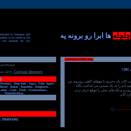
چلچله
ها ابرا رو برونه یه
dicated to literature and
prefers to be called as Ali
e not inranian try my
comment of the day:
num Photos
Carnival Strippers
ont. 1975
,
:
ت الان یک دختری با موهای کاهی روبروی من
(Peyman) ,
Deep-hole ,
Sepia ,
Forb. Apple ,
 آدم را به یاد بستنی می انداخت نگاه
Ahood ,
Bahar ,
Banafshe ,
Halghaviz ,
رو و تکه های تنش را موقع حرف زدن
Ladan ,
Costs ,
Tireh ,
Goosbandane ,
,
Shahrehichkas
رد الان
[0]
-----------------
 & Shahram)