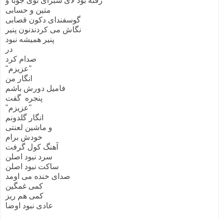
رفته بود لای سبزای توی جوبا و
متین و حسابی
گوسفندای دکون قصابی
نگاش می کردندنون پنیر
پنیر همیشه نبود
در
صدام کرد
"عزیزم"
انگار من
فامیل دورش باشم
پنجره گفت
"عزیزم"
انگار گلدونم
و ماشین لعنتی
خودش برام
آهنگ کول گرفت
سرد نبود اصلن
ساکت نبود اصلن
صدای خنده می اومد
کمی غمگین
کمی هم ریز
عادی نبود اوضا