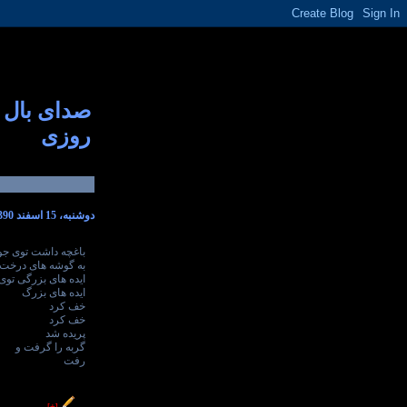
صدای بال
روزی
دوشنبه، 15 اسفند 1390
باغچه داشت توی جو
به گوشه های درخت 
ایده های بزرگی توی
ایده های بزرگ
خف کرد
خف کرد
پریده شد
گربه را گرفت و
رفت
----------------
[+]