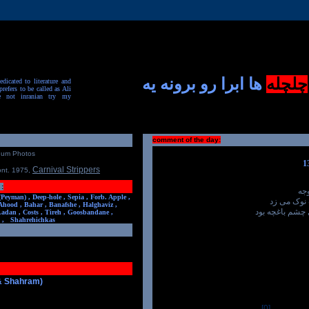
چلچله
ها ابرا رو برونه یه
dicated to literature and
prefers to be called as Ali
e not inranian try my
comment of the day:
num Photos
Carnival Strippers
ont. 1975
,
:
جه
(Peyman) ,
Deep-hole ,
Sepia ,
Forb. Apple ,
نوک می زد
Ahood ,
Bahar ,
Banafshe ,
Halghaviz ,
 چشم باغچه بود
Ladan ,
Costs ,
Tireh ,
Goosbandane ,
,
Shahrehichkas
 & Shahram)
[0]
-----------------