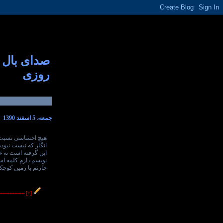
صدای بال
روزی
جمعه، 5 اسفند 1390
هیچ احساسی نسبت ب
انگار که نیست نبود
این گرفته است نه غ
نویسم دارم کلمه اس
خازنم با زمین کوچکت
----------------
[+]