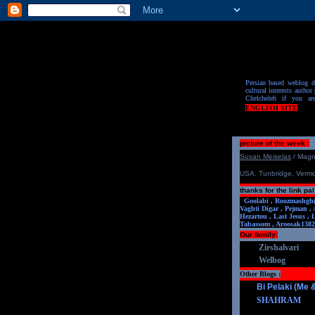
Persian based weblog de
cultural interests author 
Chelcheleh if you ar
ENGLISH SITE
picture of the week :
S
u
san Meiselas
/ Mag
USA. Tunbridge, Verm
thanks for the link pal
Goolabi ,
Roozmashgh
Vaghti Digar ,
Pejman ,
Hezartou ,
Last Jesus ,
Tabassom ,
Aroosa
k1382
Our family:
Zirshalvari
Welbog
Other Blogs :
Bi Pelaki (Me
SHAHRAM