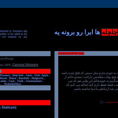
چلچله
ها ابرا رو برونه یه
dicated to literature and
prefers to be called as Ali
e not inranian try my
comment of the day:
num Photos
Carnival Strippers
ont. 1975
,
:
ه خودم ندارم مثل دستی که فلج شده باشه
(Peyman) ,
Deep-hole ,
Sepia ,
Forb. Apple ,
ه هیچ وقت مطمئنن ناراحت نیستم حالم از
Ahood ,
Bahar ,
Banafshe ,
Halghaviz ,
مگینم نه خوشحالم این هایی هم که می
Ladan ,
Costs ,
Tireh ,
Goosbandane ,
,
Shahrehichkas
ت فقط فقط دارم لایه اضافه می کنم که
ر شه ارتباطی با دنیا نداشته باشم
[0]
-----------------
 & Shahram)