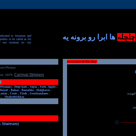
چلچله
ها ابرا رو برونه یه
dicated to literature and
prefers to be called as Ali
e not inranian try my
comment of the day:
num Photos
Carnival Strippers
ont. 1975
,
:
(Peyman) ,
Deep-hole ,
Sepia ,
Forb. Apple ,
Ahood ,
Bahar ,
Banafshe ,
Halghaviz ,
فهمند
Ladan ,
Costs ,
Tireh ,
Goosbandane ,
,
Shahrehichkas
م
[0]
-----------------
 & Shahram)