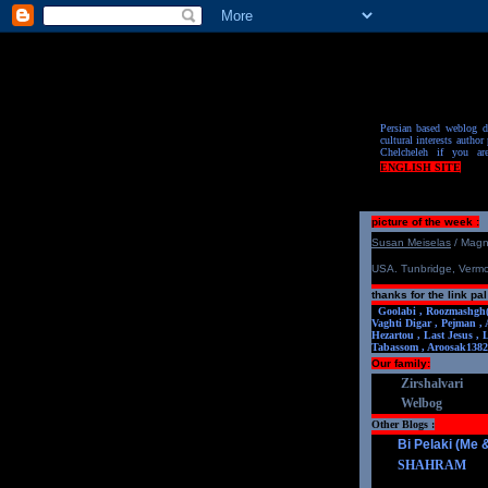
Persian based weblog de
cultural interests author 
Chelcheleh if you ar
ENGLISH SITE
picture of the week :
S
u
san Meiselas
/ Mag
USA. Tunbridge, Verm
thanks for the link pal
Goolabi ,
Roozmashgh
Vaghti Digar ,
Pejman ,
Hezartou ,
Last Jesus ,
Tabassom ,
Aroosa
k1382
Our family:
Zirshalvari
Welbog
Other Blogs :
Bi Pelaki (Me
SHAHRAM