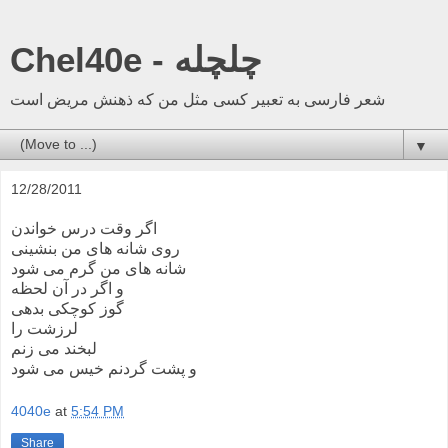
Chel40e - چلچله
شعر فارسی به تعبیر کسی مثل من که ذهنش مریض است
▼
12/28/2011
اگر وقت درس خواندن
روی شانه های من بنشینی
شانه های من گرم می شود
و اگر در آن لحظه
گوز کوچکی بدهی
لرزشت را
لبخند می زنم
و پشت گردنم خیس می شود
4040e
at
5:54 PM
Share