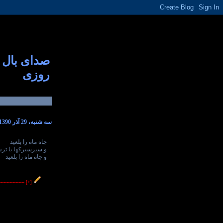
صدای بال
روزی
سه شنبه، 29 آذر 1390
چاه ماه را بلعید
و سیرسیرکها با ...
و چاه ماه را بلعید
----------------
[+]