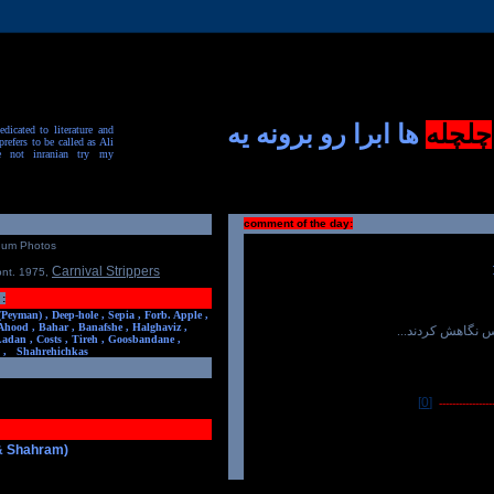
چلچله
ها ابرا رو برونه یه
dicated to literature and
prefers to be called as Ali
e not inranian try my
comment of the day:
num Photos
Carnival Strippers
ont. 1975
,
:
(Peyman) ,
Deep-hole ,
Sepia ,
Forb. Apple ,
Ahood ,
Bahar ,
Banafshe ,
Halghaviz ,
ترس نگاهش کردند
Ladan ,
Costs ,
Tireh ,
Goosbandane ,
,
Shahrehichkas
[0]
-----------------
 & Shahram)