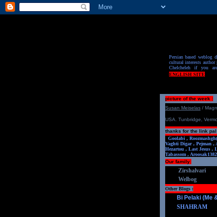
Persian based weblog de
cultural interests author 
Chelcheleh if you ar
ENGLISH SITE
picture of the week :
S
u
san Meiselas
/ Mag
USA. Tunbridge, Verm
thanks for the link pal
Goolabi ,
Roozmashgh
Vaghti Digar ,
Pejman ,
Hezartou ,
Last Jesus ,
Tabassom ,
Aroosa
k1382
Our family:
Zirshalvari
Welbog
Other Blogs :
Bi Pelaki (Me
SHAHRAM