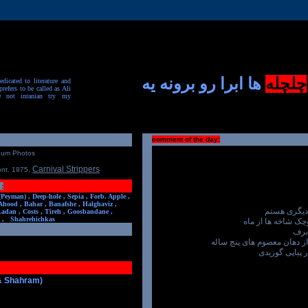
چلچله
ها ابرا رو برونه یه
dicated to literature and
prefers to be called as Ali
e not inranian try my
comment of the day:
num Photos
Carnival Strippers
ont. 1975
,
:
(Peyman) ,
Deep-hole ,
Sepia ,
Forb. Apple ,
Ahood ,
Bahar ,
Banafshe ,
Halghaviz ,
 دیگری هستم
Ladan ,
Costs ,
Tireh ,
Goosbandane ,
,
Shahrehichkas
چک شاخه ها از ماه
 برف
ز دهان معصوم های پنج ساله
ر پیاپی گوزیدی
 & Shahram)