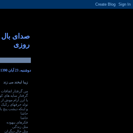
صدای بال
روزی
دوشنبه، 23 آبان 1390
زیبا لبخند می زند
من گرفتار اتفاقات
گرفتار سایه های کو
یا لرز آرام موش از
تولد حرفهای رکیک ا
و اینکه دیشب پنج با
حاشا
حاشا
فکرهای بیهوده
مثل زندگی
مثل حال دیگران