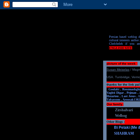
Persian based weblog de
cultural interests author 
Chelcheleh if you ar
ENGLISH SITE
picture of the week :
S
u
san Meiselas
/ Mag
USA. Tunbridge, Verm
thanks for the link pal
Goolabi ,
Roozmashgh
Vaghti Digar ,
Pejman ,
Hezartou ,
Last Jesus ,
Tabassom ,
Aroosa
k1382
Our family:
Zirshalvari
Welbog
Other Blogs :
Bi Pelaki (Me
SHAHRAM