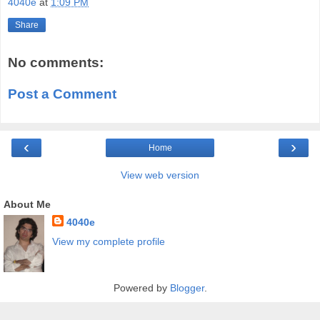
4040e
at
1:09 PM
Share
No comments:
Post a Comment
‹
›
Home
View web version
About Me
4040e
View my complete profile
Powered by
Blogger
.