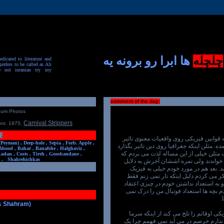
چلچله
ها ابرا رو برونه یه
dicated to literature and
prefers to be called as Ali
e not inranian try my
comment of the day:
num Photos
Carnival Strippers
ont. 1975
,
:
ه قوانین فیزیکی روی واقعیات معنوی تاثیر
(Peyman) ,
Deep-hole ,
Sepia ,
Forb. Apple ,
ه. مثلن اینکه جغرافیا روی دین تاثیر بگذارد
Ahood ,
Bahar ,
Banafshe ,
Halghaviz ,
مثلن خیلی از این مساله لذت می بردم که
Ladan ,
Costs ,
Tireh ,
Goosbandane ,
,
Shahrehichkas
خواندند ولی نمره اششان آخرش به دلایل
 بعد هم در مورد خودم خیلی به فیزیک
کر می کردم دلیل اینکه تار نمی زنم فقط
به استعداد نداشتن خودم در چیزی اعتقاد
 بچه ها استعداد فوتبال من را درک نمی
.
 & Shahram)
یکی اوقاتم را تلخ می کند از اینکه سرما
ندارم حرصم در می آید نمی فهمم چرا یک