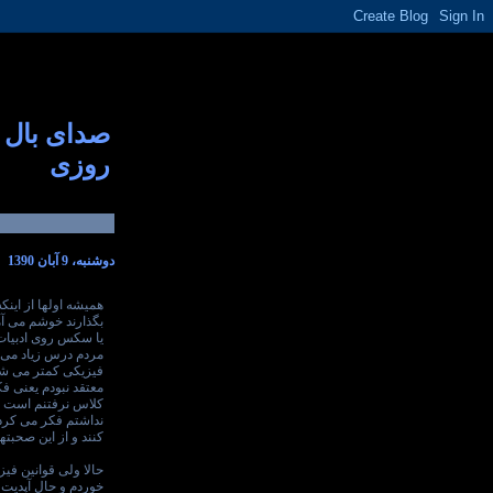
صدای بال
روزی
دوشنبه، 9 آبان 1390
همیشه اولها از اینک
بگذارند خوشم می آمد
یا سکس روی ادبیات 
مردم درس زیاد می 
فیزیکی کمتر می شد.
معتقد نبودم یعنی ف
کلاس نرفتنم است و 
نداشتم فکر می کردم
کنند و از این صحبتها
حالا ولی قوانین فیز
خوردم و حال آپدیت 