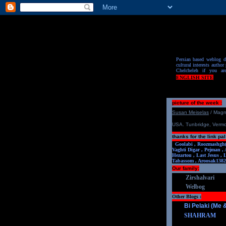
Persian based weblog de
cultural interests author 
Chelcheleh if you ar
ENGLISH SITE
picture of the week :
S
u
san Meiselas
/ Mag
USA. Tunbridge, Verm
thanks for the link pal
Goolabi ,
Roozmashgh
Vaghti Digar ,
Pejman ,
Hezartou ,
Last Jesus ,
Tabassom ,
Aroosa
k1382
Our family:
Zirshalvari
Welbog
Other Blogs :
Bi Pelaki (Me
SHAHRAM