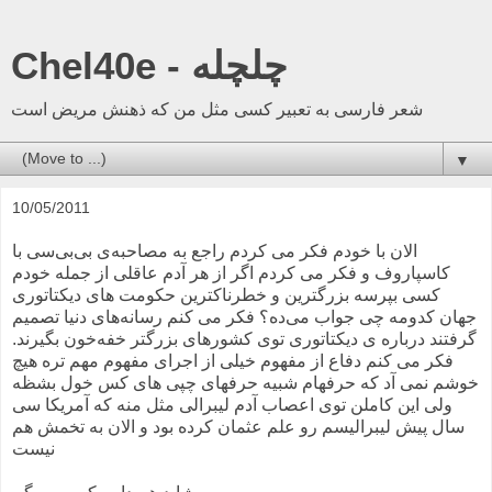
Chel40e - چلچله
شعر فارسی به تعبیر کسی مثل من که ذهنش مریض است
▼
10/05/2011
الان با خودم فکر می کردم راجع به مصاحبه‌ی بی‌بی‌سی با
کاسپاروف و فکر می کردم اگر از هر آدم عاقلی از جمله خودم
کسی بپرسه بزرگترین و خطرناکترین حکومت های دیکتاتوری
جهان کدومه چی جواب می‌ده؟ فکر می کنم رسانه‌های دنیا تصمیم
گرفتند درباره ی دیکتاتوری توی کشورهای بزرگتر خفه‌خون بگیرند.
فکر می کنم دفاع از مفهوم خیلی از اجرای مفهوم مهم تره هیچ
خوشم نمی آد که حرفهام شبیه حرفهای چپی های کس خول بشظه
ولی این کاملن توی اعصاب آدم لیبرالی مثل منه که آمریکا سی
سال پیش لیبرالیسم رو علم عثمان کرده بود و الان به تخمش هم
نیست