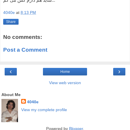
شاید هم دارم کس می گم...
4040e
at
8:13 PM
Share
No comments:
Post a Comment
‹
›
Home
View web version
About Me
4040e
View my complete profile
Powered by
Blogger
.