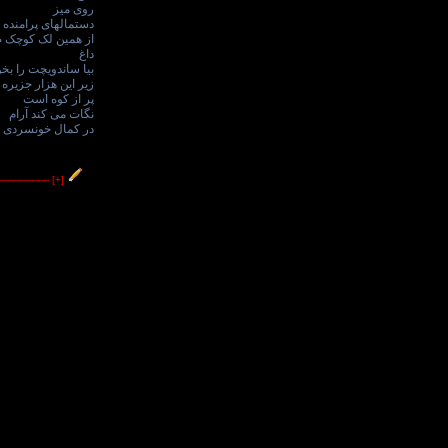
روی میز
دستمالهای پرامنده
از همین لک کوچک
داغ
بیا ساندویچت را بخ
زیر این هزار جزیره
پر از کوه است
نگات می کند آرام
در کمال خونسردی
----------------
[+]