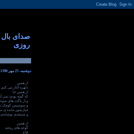
صدای بال
روزی
دوشنبه، 25 مهر 1390
از همین
دلهره آغاز می کنم
از همین جا
که گفته بودی نمی آ
و از باگت های سوخ
و سوسیس کوچک تنه
خیارشور مانده ی ما
و شیشه‌ی نوشابه‌ی 
از همین
گوجه های ریخته
قاچ