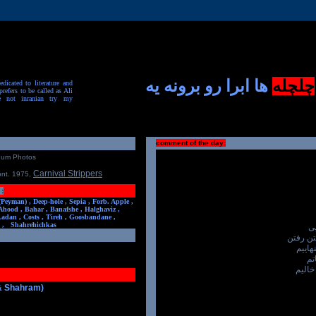
چلچله
ها ابرا رو برونه یه
dicated to literature and
prefers to be called as Ali
e not inranian try my
comment of the day:
num Photos
Carnival Strippers
ont. 1975
,
:
(Peyman) ,
Deep-hole ,
Sepia ,
Forb. Apple ,
Ahood ,
Bahar ,
Banafshe ,
Halghaviz ,
Ladan ,
Costs ,
Tireh ,
Goosbandane ,
,
Shahrehichkas
یی
تن رفتن
اییم
تم
خالیم
 & Shahram)