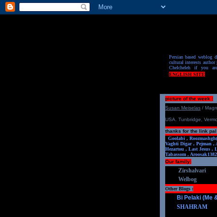
Persian based weblog de
cultural interests author 
Chelcheleh if you ar
ENGLISH SITE
picture of the week :
S
u
san Meiselas
/ Mag
USA. Tunbridge, Verm
thanks for the link pal
Goolabi ,
Roozmashgh
Vaghti Digar ,
Pejman ,
Hezartou ,
Last Jesus ,
Tabassom ,
Aroosa
k1382
Our family:
Zirshalvari
Welbog
Other Blogs :
Bi Pelaki (Me
SHAHRAM