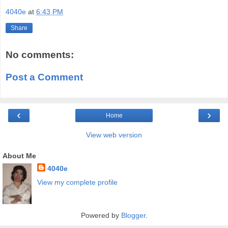
4040e
at
6:43 PM
Share
No comments:
Post a Comment
‹
›
Home
View web version
About Me
4040e
View my complete profile
Powered by
Blogger
.