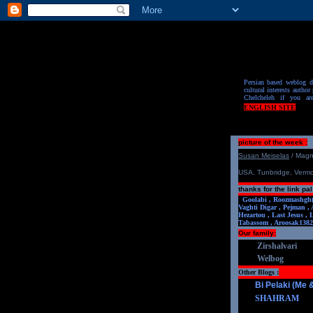
Persian based weblog de
cultural interests author 
Chelcheleh if you ar
ENGLISH SITE
picture of the week :
S
u
san Meiselas
/ Mag
USA. Tunbridge, Verm
thanks for the link pal
Goolabi ,
Roozmashgh
Vaghti Digar ,
Pejman ,
Hezartou ,
Last Jesus ,
Tabassom ,
Aroosa
k1382
Our family:
Zirshalvari
Welbog
Other Blogs :
Bi Pelaki (Me
SHAHRAM