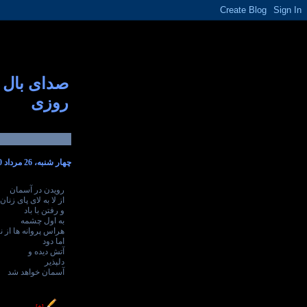
صدای بال
روزی
چهار شنبه، 26 مرداد 1390
رویدن در آسمان
از لا به لای پای زنا
و رفتن با باد
به اول چشمه
هراس پروانه ها از 
اما دود
آتش دیده و
دلپذیر
آسمان خواهد شد
----------------
[+]