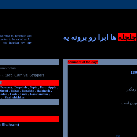
چلچله
ها ابرا رو برونه یه
dicated to literature and
prefers to be called as Ali
e not inranian try my
comment of the day:
num Photos
Carnival Strippers
ont. 1975
,
:
(Peyman) ,
Deep-hole ,
Sepia ,
Forb. Apple ,
ن رهگذر
Ahood ,
Bahar ,
Banafshe ,
Halghaviz ,
Ladan ,
Costs ,
Tireh ,
Goosbandane ,
,
Shahrehichkas
نبودن است
 & Shahram)
[0]
-----------------